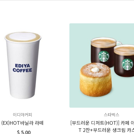
이디야커피
스타벅스
(EX)HOT바닐라 라떼
[부드러운 디저트(HOT)] 카페
T 2잔+부드러운 생크림 카
$ 5.00