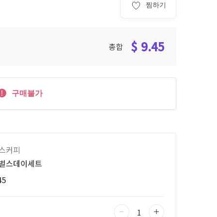
찜하기
$ 9.45
총합
구매불가
스커피
벌스데이세트
45