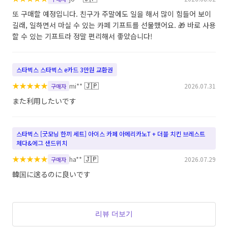
또 구매할 예정입니다. 친구가 주말에도 일을 해서 많이 힘들어 보이
길래, 일하면서 마실 수 있는 카페 기프트를 선물했어요. 🎁 바로 사용
할 수 있는 기프트라 정말 편리해서 좋았습니다!
스타벅스 스타벅스 e카드 3만원 교환권
★
★
★
★
★
🇯🇵
mi**
2026.07.31
구매자
また利用したいです
스타벅스 [굿모닝 한끼 세트] 아이스 카페 아메리카노T + 더블 치킨 브레스트
체다&에그 샌드위치
★
★
★
★
★
🇯🇵
ha**
2026.07.29
구매자
韓国に送るのに良いです
리뷰 더보기