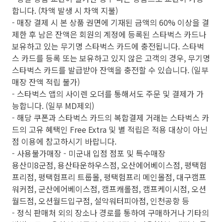
합니다. (차액 발생 시 차액 지불)
- 매장 결제 시 본 상품 권면에 기재된 금액의 60% 이상을 결
제한 후 남은 잔액은 회원의 계정에 등록된 스타벅스 카드나
보유하고 있는 무기명 스타벅스 카드에 충전됩니다. 스타벅
스 카드를 등록 또는 보유하고 있지 않은 고객의 경우, 무기명
스타벅스 카드를 발급받아 잔액을 충전할 수 있습니다. (일부
매장 잔액 적립 불가)
- 스타벅스 앱의 사이렌 오더를 통해서도 주문 및 결제가 가
능합니다. (일부 MD제외)
- 해당 쿠폰과 스타벅스 카드의 복합결제 거래는 스타벅스 카
드의 고유 혜택인 Free Extra 및 별 적립은 적용 대상이 아닌
점 이용에 참고하시기 바랍니다.
- 사용불가매장 - 미군내 입점 점포 및 특수매장
용산미8군점, 용산타운하우스점, 오산에어베이스점, 평택험
프리점, 평택험프리 트룹몰, 평택험프리 메인몰점, 대구캠프
워커점, 군산에어베이스점, 캠프캐롤점, 캠프케이시점, 오션
월드점, 오션월드입구점, 설악워터피아점, 인천공항 등
- 정식 판매처 외의 장소나 경로를 통하여 구매하거나 기타의