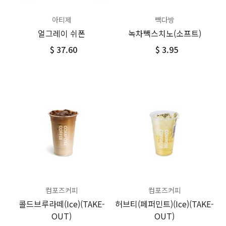
아티제
빽다방
얼그레이 쉬폰
녹차빽스치노(소프트)
$ 37.60
$ 3.95
컴포즈커피
컴포즈커피
콜드브루라떼(Ice)(TAKE-
허브티(페퍼민트)(Ice)(TAKE-
OUT)
OUT)