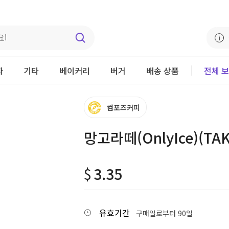
자
기타
베이커리
버거
배송 상품
전체 
컴포즈커피
망고라떼(OnlyIce)(TAK
$
3.35
유효기간
구매일로부터 90일