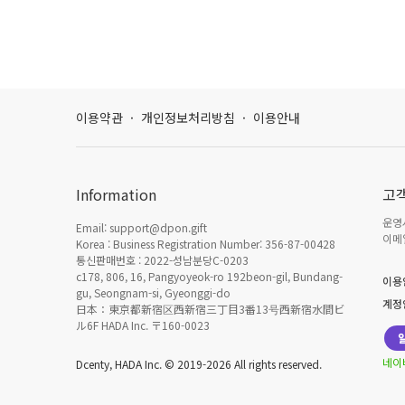
이용약관
·
개인정보처리방침
·
이용안내
Information
고
운영시
Email: support@dpon.gift
이메일
Korea : Business Registration Number: 356-87-00428
통신판매번호 : 2022-성남분당C-0203
c178, 806, 16, Pangyoyeok-ro 192beon-gil, Bundang-
이용
gu, Seongnam-si, Gyeonggi-do
계정
日本：東京都新宿区西新宿三丁目3番13号西新宿水間ビ
ル6F HADA Inc. 〒160-0023
네이
Dcenty, HADA Inc. © 2019-2026 All rights reserved.