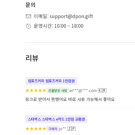
문의
이메일: support@dpon.gift
운영시간: 10:00 ~ 18:00
리뷰
컴포즈커피 컴포즈커피 1만원권
★
★
★
★
★
🇰🇷
an***@***.com
선물받은 사람
링크로 받아서 편했어요 바로 사용 가능해서 좋아요
스타벅스 스타벅스 e카드 1만원 교환권
★
★
★
★
★
🇯🇵
jo**
구매자