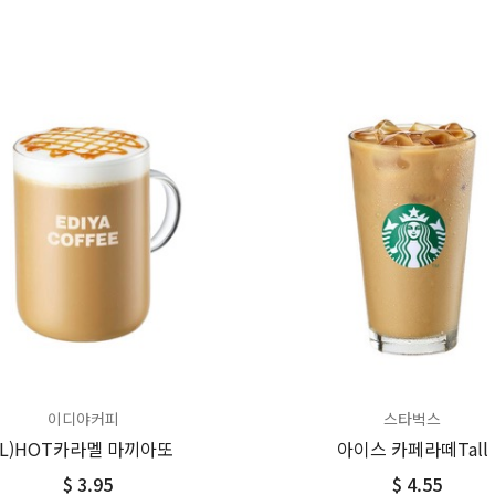
이디야커피
스타벅스
(L)HOT카라멜 마끼아또
아이스 카페라떼Tall
$ 3.95
$ 4.55