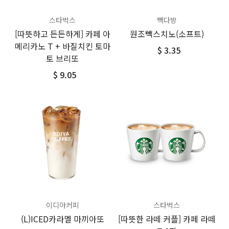
스타벅스
빽다방
[따뜻하고 든든하게] 카페 아
원조빽스치노(소프트)
메리카노 T + 바질치킨 토마
$ 3.35
토 브리또
$ 9.05
이디야커피
스타벅스
(L)ICED카라멜 마끼아또
[따뜻한 라떼 커플] 카페 라떼