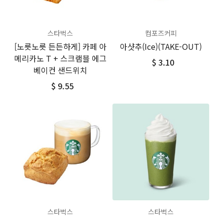
스타벅스
컴포즈커피
[노릇노릇 든든하게] 카페 아
아샷추(Ice)(TAKE-OUT)
메리카노 T + 스크램블 에그
$ 3.10
베이컨 샌드위치
$ 9.55
스타벅스
스타벅스