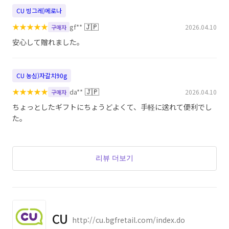
CU 빙그레)메로나
★
★
★
★
★
🇯🇵
gf**
2026.04.10
구매자
安心して贈れました。
CU 농심)자갈치90g
★
★
★
★
★
🇯🇵
da**
2026.04.10
구매자
ちょっとしたギフトにちょうどよくて、手軽に送れて便利でし
た。
리뷰 더보기
CU
http://cu.bgfretail.com/index.do