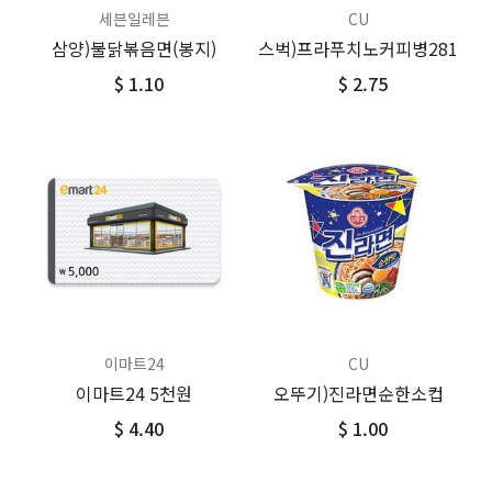
세븐일레븐
CU
삼양)불닭볶음면(봉지)
스벅)프라푸치노커피병281
$ 1.10
$ 2.75
이마트24
CU
이마트24 5천원
오뚜기)진라면순한소컵
$ 4.40
$ 1.00