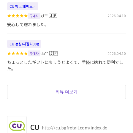
CU 빙그레)메로나
★
★
★
★
★
🇯🇵
gf**
2026.04.10
구매자
安心して贈れました。
CU 농심)자갈치90g
★
★
★
★
★
🇯🇵
da**
2026.04.10
구매자
ちょっとしたギフトにちょうどよくて、手軽に送れて便利でし
た。
리뷰 더보기
CU
http://cu.bgfretail.com/index.do