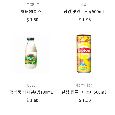
세븐일레븐
CU
해태)에이스
남양)맛있는우유500ml
$ 1.50
$ 1.95
GS25
세븐일레븐
정식품)베지밀A병190ML
칠성)립톤아이스티500ml
$ 1.60
$ 1.50