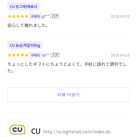
CU 빙그레)메로나
★
★
★
★
★
🇯🇵
gf**
2026.04.10
구매자
安心して贈れました。
CU 농심)자갈치90g
★
★
★
★
★
🇯🇵
da**
2026.04.10
구매자
ちょっとしたギフトにちょうどよくて、手軽に送れて便利でし
た。
리뷰 더보기
CU
http://cu.bgfretail.com/index.do