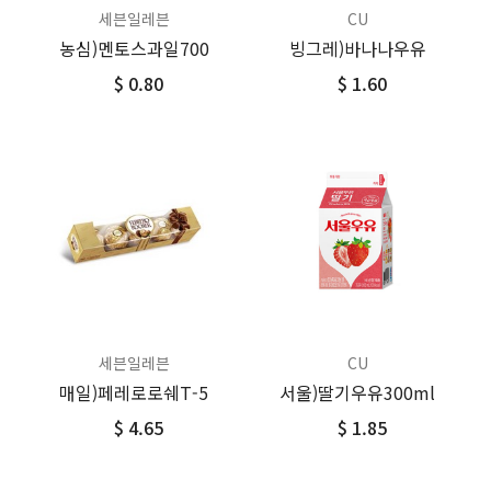
세븐일레븐
CU
농심)멘토스과일700
빙그레)바나나우유
$ 0.80
$ 1.60
세븐일레븐
CU
매일)페레로로쉐T-5
서울)딸기우유300ml
$ 4.65
$ 1.85