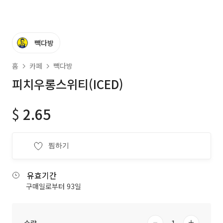
빽다방
홈
카페
빽다방
피치우롱스위티(ICED)
$
2.65
찜하기
유효기간
구매일로부터 93일