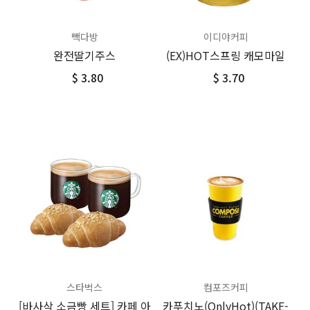
빽다방
이디야커피
완전딸기주스
(EX)HOT스프링 캐모마일
$ 3.80
$ 3.70
스타벅스
컴포즈커피
[바사삭 소금빵 세트] 카페 아
카푸치노(OnlyHot)(TAKE-