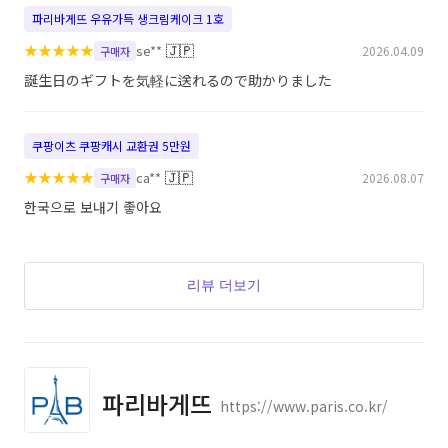
파리바게뜨 우유가득 생크림케이크 1호
★
★
★
★
★
🇯🇵
se**
2026.04.09
구매자
誕生日のギフトを気軽に送れるので助かりました
쿠팡이츠 쿠팡캐시 교환권 5만원
★
★
★
★
★
🇯🇵
ca**
2026.08.07
구매자
한국으로 보내기 좋아요
리뷰 더보기
파리바게뜨
https://www.paris.co.kr/