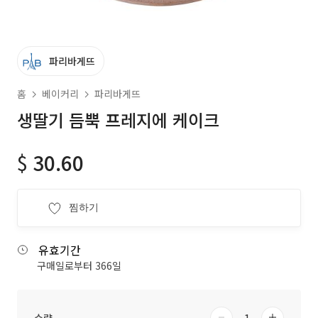
파리바게뜨
홈
베이커리
파리바게뜨
생딸기 듬뿍 프레지에 케이크
$
30.60
찜하기
유효기간
구매일로부터 366일