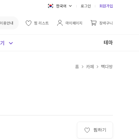
한국어
로그인
회원가입
이용안내
찜 리스트
마이페이지
장바구니
테마
보기
홈
카페
빽다방
찜하기