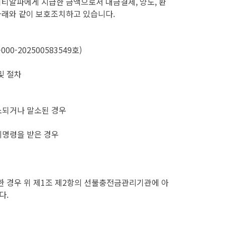
티알파에게 지급한 금액으로서 대금결제, 양도, 환
아래와 같이 보호조치하고 있습니다.
0-202500583549호)
및 절차
소되거나 말소된 경우
명령을 받은 경우
우
한 경우 위 제1조 제2항의 선불충전금관리기관에 아
다.