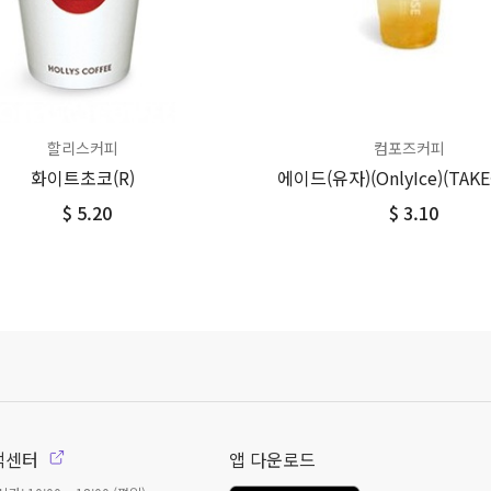
할리스커피
컴포즈커피
화이트초코(R)
에이드(유자)(OnlyIce)(TAKE
$ 5.20
$ 3.10
객센터
앱 다운로드