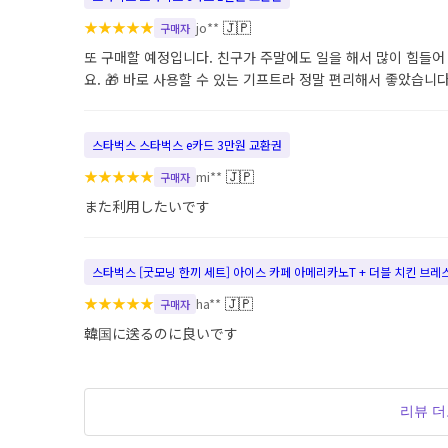
★
★
★
★
★
🇯🇵
jo**
구매자
또 구매할 예정입니다. 친구가 주말에도 일을 해서 많이 힘들어
요. 🎁 바로 사용할 수 있는 기프트라 정말 편리해서 좋았습니다
스타벅스 스타벅스 e카드 3만원 교환권
★
★
★
★
★
🇯🇵
mi**
구매자
また利用したいです
스타벅스 [굿모닝 한끼 세트] 아이스 카페 아메리카노T + 더블 치킨 브
★
★
★
★
★
🇯🇵
ha**
구매자
韓国に送るのに良いです
리뷰 