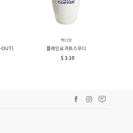
빽다방
-OUT)
플레인요거트스무디
$ 3.10