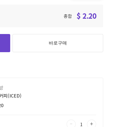
$ 2.20
총합
바로구매
방
피(ICED)
20