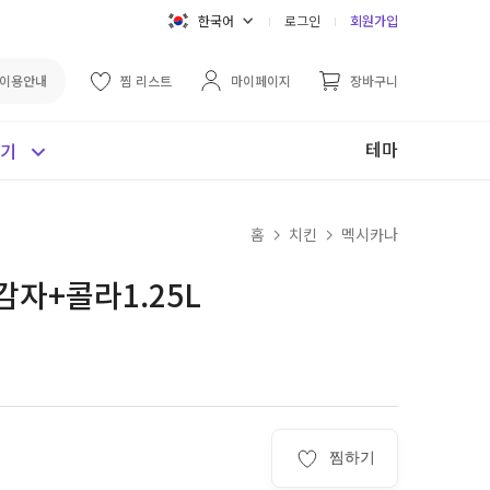
한국어
로그인
회원가입
이용안내
찜 리스트
마이페이지
장바구니
테마
보기
홈
치킨
멕시카나
자+콜라1.25L
찜하기