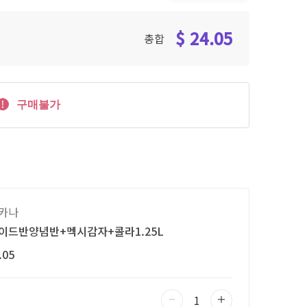
$ 24.05
총합
구매불가
카나
이드반양념반+멕시감자+콜라1.25L
.05