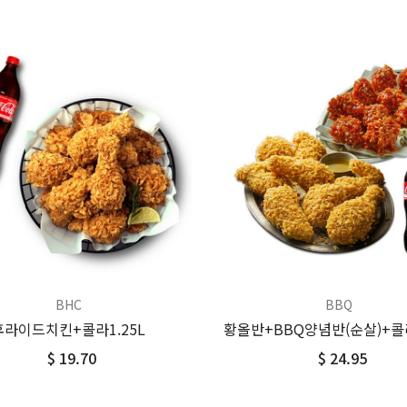
BHC
BBQ
후라이드치킨+콜라1.25L
황올반+BBQ양념반(순살)+콜라
$ 19.70
$ 24.95