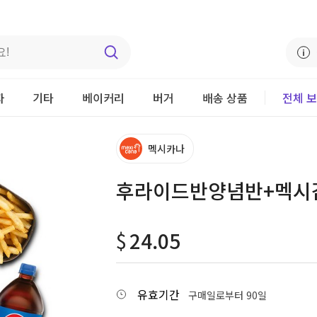
자
기타
베이커리
버거
배송 상품
전체 
멕시카나
후라이드반양념반+멕시감
$
24.05
유효기간
구매일로부터 90일