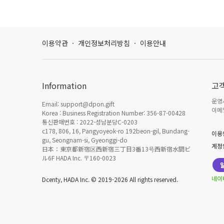
이용약관
·
개인정보처리방침
·
이용안내
Information
고
운영시
Email: support@dpon.gift
이메일
Korea : Business Registration Number: 356-87-00428
통신판매번호 : 2022-성남분당C-0203
c178, 806, 16, Pangyoyeok-ro 192beon-gil, Bundang-
이용
gu, Seongnam-si, Gyeonggi-do
계정
日本：東京都新宿区西新宿三丁目3番13号西新宿水間ビ
ル6F HADA Inc. 〒160-0023
네이
Dcenty, HADA Inc. © 2019-2026 All rights reserved.