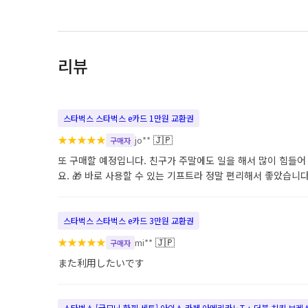
리뷰
스타벅스 스타벅스 e카드 1만원 교환권
★
★
★
★
★
🇯🇵
jo**
구매자
또 구매할 예정입니다. 친구가 주말에도 일을 해서 많이 힘들어
요. 🎁 바로 사용할 수 있는 기프트라 정말 편리해서 좋았습니다
스타벅스 스타벅스 e카드 3만원 교환권
★
★
★
★
★
🇯🇵
mi**
구매자
また利用したいです
스타벅스 [굿모닝 한끼 세트] 아이스 카페 아메리카노T + 더블 치킨 브