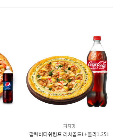
피자헛
갈릭버터쉬림프 리치골드L+콜라1.25L