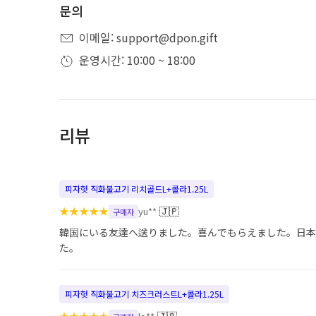
문의
이메일: support@dpon.gift
운영시간: 10:00 ~ 18:00
리뷰
피자헛 직화불고기 리치골드L+콜라1.25L
★
★
★
★
★
🇯🇵
yu**
구매자
韓国にいる友達へ送りました。喜んでもらえました。日本
た。
피자헛 직화불고기 치즈크러스트L+콜라1.25L