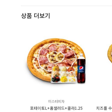
상품 더보기
미스터피자
포테이토L+홈샐러드+콜라1.25
치즈롤 수