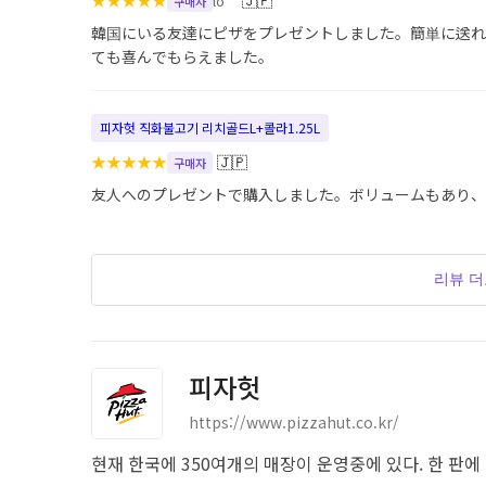
★
★
★
★
★
🇯🇵
lo**
구매자
韓国にいる友達にピザをプレゼントしました。簡単に送れ
ても喜んでもらえました。
피자헛 직화불고기 리치골드L+콜라1.25L
★
★
★
★
★
🇯🇵
구매자
友人へのプレゼントで購入しました。ボリュームもあり、
리뷰 
피자헛
https://www.pizzahut.co.kr/
현재 한국에 350여개의 매장이 운영중에 있다. 한 판