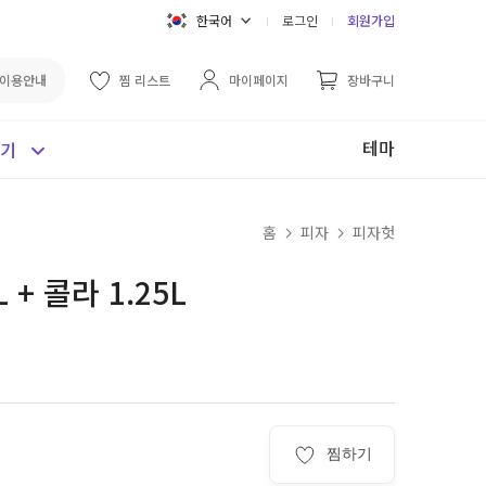
한국어
로그인
회원가입
이용안내
찜 리스트
마이페이지
장바구니
테마
보기
홈
피자
피자헛
+ 콜라 1.25L
찜하기