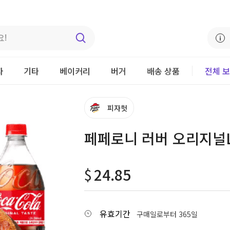
자
기타
베이커리
버거
배송 상품
전체 
피자헛
페페로니 러버 오리지널L 
$
24.85
유효기간
구매일로부터 365일