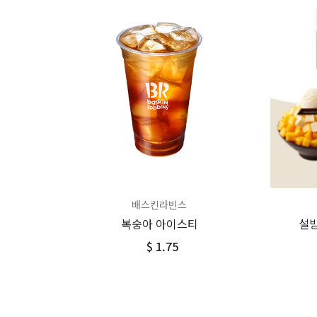
배스킨라빈스
복숭아 아이스티
설빙
$ 1.75