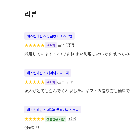
리뷰
배스킨라빈스 싱글킹아이스크림
★
★
★
★
★
🇯🇵
mi**
구매자
満足しています いいですね また利用したいです 使って
배스킨라빈스 버라이어티 8팩
★
★
★
★
★
🇯🇵
ko**
구매자
友人がとても喜んでくれました。ギフトの送り方も簡単で
배스킨라빈스 더블레귤러아이스크림
★
★
★
★
★
🇰🇷
선물받은 사람
잘썼어요!