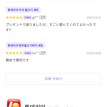
롯데리아 리아 불고기 세트
★
★
★
★
★
🇯🇵
gf**
2026.04.21
구매자
プレゼントで送りましたが、すごい喜んでくれてよかったで
す!!
롯데리아 한우불고기버거 세트
★
★
★
★
★
🇯🇵
ka**
2026.04.09
구매자
簡単で便利です
리뷰 더보기
롯데리아