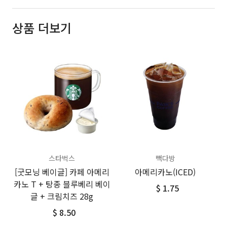
상품 더보기
스타벅스
빽다방
[굿모닝 베이글] 카페 아메리
아메리카노(ICED)
카노 T + 탕종 블루베리 베이
$ 1.75
글 + 크림치즈 28g
$ 8.50