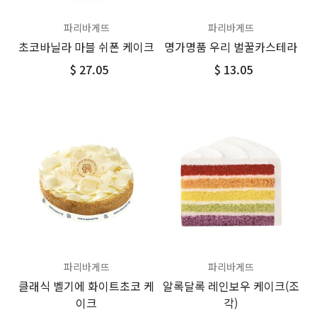
파리바게뜨
파리바게뜨
초코바닐라 마블 쉬폰 케이크
명가명품 우리 벌꿀카스테라
$ 27.05
$ 13.05
파리바게뜨
파리바게뜨
클래식 벨기에 화이트초코 케
알록달록 레인보우 케이크(조
이크
각)