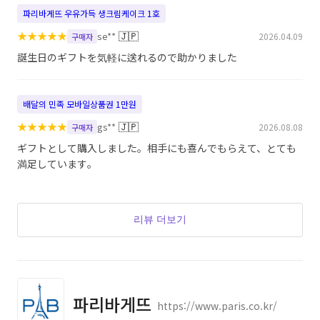
파리바게뜨 우유가득 생크림케이크 1호
★
★
★
★
★
🇯🇵
se**
2026.04.09
구매자
誕生日のギフトを気軽に送れるので助かりました
배달의 민족 모바일상품권 1만원
★
★
★
★
★
🇯🇵
gs**
2026.08.08
구매자
ギフトとして購入しました。相手にも喜んでもらえて、とても
満足しています。
리뷰 더보기
파리바게뜨
https://www.paris.co.kr/