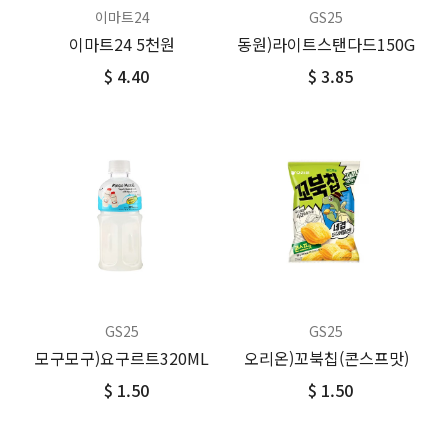
이마트24
GS25
이마트24 5천원
동원)라이트스탠다드150G
$ 4.40
$ 3.85
GS25
GS25
모구모구)요구르트320ML
오리온)꼬북칩(콘스프맛)
$ 1.50
$ 1.50