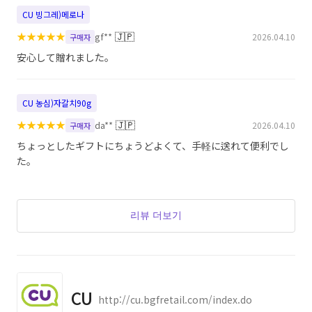
CU 빙그레)메로나
★
★
★
★
★
🇯🇵
gf**
2026.04.10
구매자
安心して贈れました。
CU 농심)자갈치90g
★
★
★
★
★
🇯🇵
da**
2026.04.10
구매자
ちょっとしたギフトにちょうどよくて、手軽に送れて便利でし
た。
리뷰 더보기
CU
http://cu.bgfretail.com/index.do