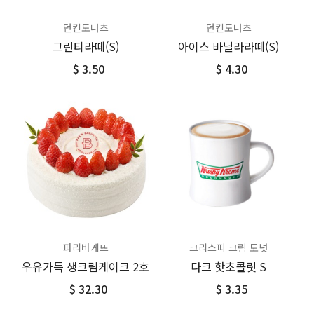
던킨도너츠
던킨도너츠
그린티라떼(S)
아이스 바닐라라떼(S)
$ 3.50
$ 4.30
파리바게뜨
크리스피 크림 도넛
우유가득 생크림케이크 2호
다크 핫초콜릿 S
$ 32.30
$ 3.35