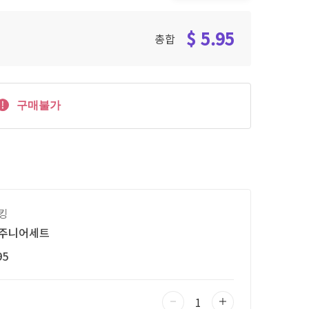
$ 5.95
총합
구매불가
킹
주니어세트
95