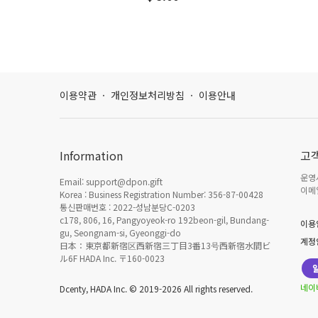
이용약관
·
개인정보처리방침
·
이용안내
Information
고
운영시
Email: support@dpon.gift
이메일
Korea : Business Registration Number: 356-87-00428
통신판매번호 : 2022-성남분당C-0203
c178, 806, 16, Pangyoyeok-ro 192beon-gil, Bundang-
이용
gu, Seongnam-si, Gyeonggi-do
계정
日本：東京都新宿区西新宿三丁目3番13号西新宿水間ビ
ル6F HADA Inc. 〒160-0023
네이
Dcenty, HADA Inc. © 2019-2026 All rights reserved.