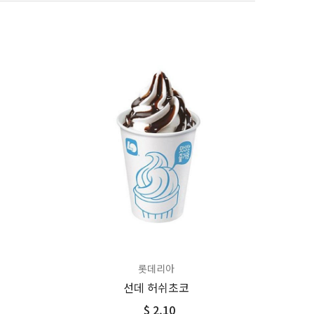
롯데리아
선데 허쉬초코
$ 2.10