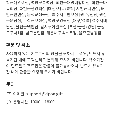
창군대관령점, 평창군봉평점, 홍천군대명비발디점, 화천군다
목리점, 화천군산양리점 [대전/세종/충청] 서천군서면점, 태
안군안면점, 음성군생극점, 충주시수안보점 [광주/전남] 광산
구운남점, 보성군보성점, 영광군영광점 [대구/경북] 경주시내
남점, 울진군백암점, 달서구이월드점 [부산/울산/경남] 금정
구구서1점, 남구문현점, 해운대구벡스코점, 울주군남창점
환불 및 취소
사용하지 않은 기프트권의 환불을 원하시는 경우, 반드시 유
효기간 내에 고객센터로 문의해 주시기 바랍니다. 유효기간
이 만료된 기프트권은 환불이 불가능하오니, 반드시 유효기
간 내에 환불을 요청해 주시기 바랍니다.
문의
이메일: support@dpon.gift
운영시간: 10:00 ~ 18:00