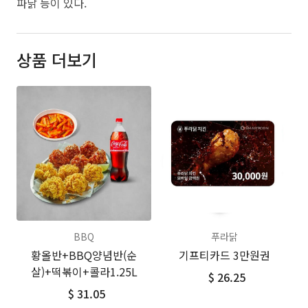
파닭 등이 있다.
상품 더보기
BBQ
푸라닭
황올반+BBQ양념반(순
기프티카드 3만원권
살)+떡볶이+콜라1.25L
$ 26.25
$ 31.05