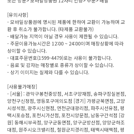
또는 방문> 모바일상품권 12자리 인증> 주문> 배달
[유의사항]
- 모바일상품권에 명시된 제품에 한하여 교환이 가능하며 교
환 후 취소가 불가합니다. (타제품 교환불가)
- 배달가능 지역이 아닐 경우 사용이 제한될 수 있습니다.
- 주문이용가능시간은 12:00 ~ 24:00이며 매장상황에 따라
상이할 수 있습니다.
- 대표주문번호(1599-4479)로는 사용이 불가합니다.
- 음료 및 감자는 매장별로 종류가 상이할 수 있습니다.
- 상기 이미지는 실제와 다를 수 있습니다.
[사용불가매장]
- [서울] : 관악구봉천중앙점, 서초구양재점, 송파구잠실본점,
양천구신정점, 영등포구여의도점 [경기] 가평군북면점, 고양
시성석점, 광주시신현점, 연천군대광리점, 파주시선유점, 평
택시포승점, 포천시가산점, 포전시양문점, 남동구간석점 [강
원] 동해시부곡점, 양구군동면점, 양구군방산점, 양양군하조
대점, 원주시오크밸리점, 철원군지경리점, 태백시태백점, 평