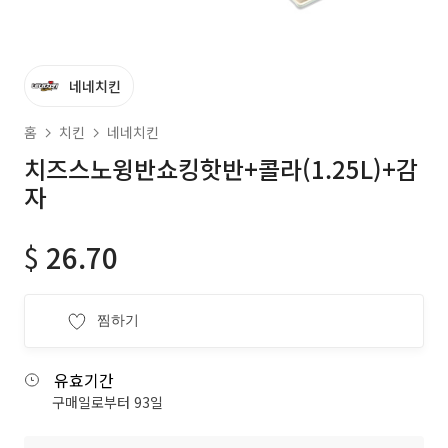
네네치킨
홈
치킨
네네치킨
치즈스노윙반쇼킹핫반+콜라(1.25L)+감
자
$
26.70
찜하기
유효기간
구매일로부터 93일