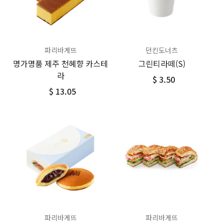
파리바게뜨
던킨도너츠
명가명품 제주 천혜향 카스테
그린티라떼(S)
라
$ 3.50
$ 13.05
파리바게뜨
파리바게뜨