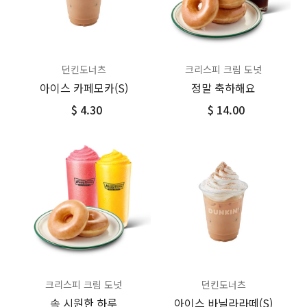
던킨도너츠
크리스피 크림 도넛
아이스 카페모카(S)
정말 축하해요
$ 4.30
$ 14.00
크리스피 크림 도넛
던킨도너츠
속 시원한 하루
아이스 바닐라라떼(S)