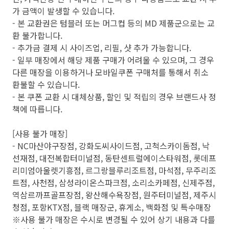
가 금액이 발생할 수 있습니다.
- 본 교환권은 텀블러 또는 머그컵 등의 MD 제품군으로는 교
환 불가합니다.
- 추가금 결제 시 사이즈업, 리필, 샷 추가 가능합니다.
- 일부 매장에서 해당 제품 구매가 어려울 수 있으며, 그 경우
다른 매장을 이용하거나 모바일쿠폰 구매처를 통해서 취소
환불할 수 있습니다.
- 본 쿠폰 교환 시 대체상품, 할인 및 적립의 경우 브랜드사 정
책에 따릅니다.
[사용 불가 매장]
- NC마산야구장점, 강화도씨사이드점, 고척스카이돔점, 낙
선재점, 대전복합터미널점, 동탄센트럴에이스타워점, 롯데프
리미엄아울렛기흥점, 르그랑블루리조트점, 마석점, 무주리조
트점, 사천점, 삼성라이온스파크점, 소리소카페점, 신제주점,
역삼르까프골프장점, 왕산해수욕장점, 원주터미널점, 제주시
청점, 포항KTX점, 블랙 매장군, 휴게소, 백화점 및 특수매장
※사용 불가 매장은 수시로 변경될 수 있어 상기 내용과 다를