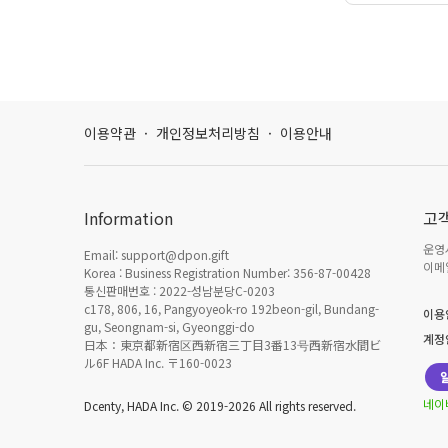
이용약관
·
개인정보처리방침
·
이용안내
Information
고
운영시
Email: support@dpon.gift
이메일
Korea : Business Registration Number: 356-87-00428
통신판매번호 : 2022-성남분당C-0203
c178, 806, 16, Pangyoyeok-ro 192beon-gil, Bundang-
이용
gu, Seongnam-si, Gyeonggi-do
계정
日本：東京都新宿区西新宿三丁目3番13号西新宿水間ビ
ル6F HADA Inc. 〒160-0023
네이
Dcenty, HADA Inc. © 2019-2026 All rights reserved.