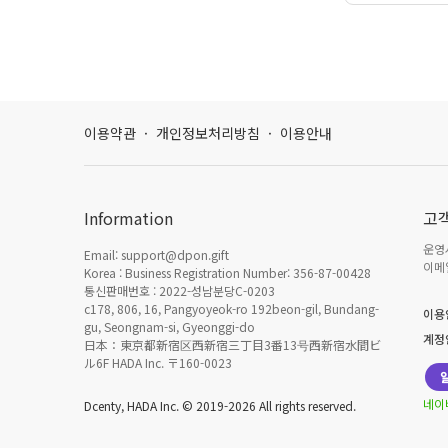
이용약관
·
개인정보처리방침
·
이용안내
Information
고
운영시
Email: support@dpon.gift
이메일
Korea : Business Registration Number: 356-87-00428
통신판매번호 : 2022-성남분당C-0203
c178, 806, 16, Pangyoyeok-ro 192beon-gil, Bundang-
이용
gu, Seongnam-si, Gyeonggi-do
계정
日本：東京都新宿区西新宿三丁目3番13号西新宿水間ビ
ル6F HADA Inc. 〒160-0023
네이
Dcenty, HADA Inc. © 2019-2026 All rights reserved.