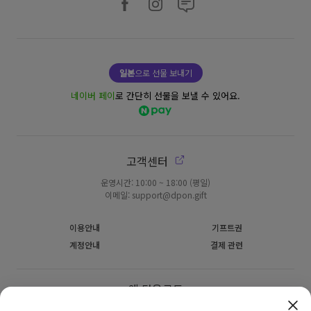
일본
으로 선물 보내기
네이버 페이
로 간단히 선물을 보낼 수 있어요.
고객센터
운영시간: 10:00 ~ 18:00 (평일)
이메일: support@dpon.gift
이용안내
기프트권
계정안내
결제 관련
앱 다운로드