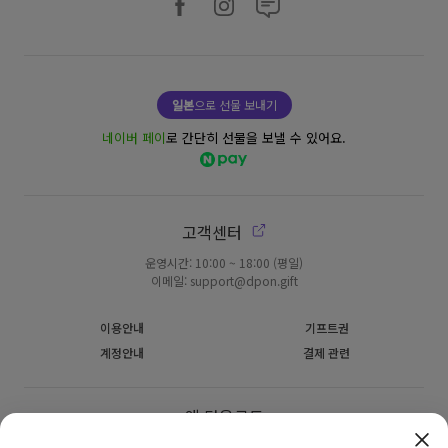
일본
으로 선물 보내기
네이버 페이
로 간단히 선물을 보낼 수 있어요.
고객센터
운영시간: 10:00 ~ 18:00 (평일)
이메일: support@dpon.gift
이용안내
기프트권
계정안내
결제 관련
앱 다운로드