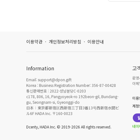
이용약관
·
개인정보처리방침
·
이용안내
Information
고
운영시
Email: support@dpon.gift
이메일
Korea : Business Registration Number: 356-87-00428
통신판매번호 : 2022-성남분당C-0203
c178, 806, 16, Pangyoyeok-ro 192beon-gil, Bundang-
이용
gu, Seongnam-si, Gyeonggi-do
계정
日本：東京都新宿区西新宿三丁目3番13号西新宿水間ビ
ル6F HADA Inc. 〒160-0023
네이
Dcenty, HADA Inc. © 2019-2026 All rights reserved.